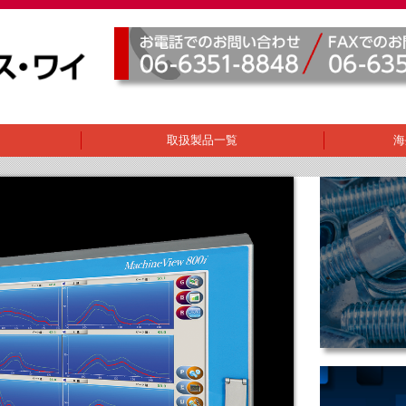
取扱製品一覧
海
JERN YAO
その他製品
3View
CCM