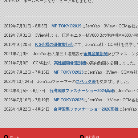
2019/7/3 ホームページをリニューアルしました。
2019年7月31日～8月3日
MF TOKYO2019
にJernYao・3View・CC
2019年7月31日 3View社より、圧造モニターMV800iBの後継機MV88
2019年9月20日
K-2会様の研修旅行会
にて、JernYao社・CCM社を見
2021年7月9日 JernYao社の第三工場建設が
金属産業新聞
及びファスニン
2021年7月9日 CCM社が、
高性能画像選別機
の案内動画を公開しました
2023年7月12日～7月15日
MF TOKYO2023
にJernYao・3View・C
2023年10月24日 JernYaoフォーマーの
スペック表
を更新致しました。
2024年6月5日～6月7日
台湾国際ファスナーショー2024高雄
にJernYa
2025年7月16日～7月19日
MF TOKYO2025
にJernYao・３View・C
2026年4月22日～4月24日
台湾国際ファスナーショー2026高雄
にJernY
ホーム
会社案内